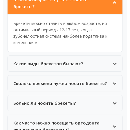
брекеты?
Брекеты можно ставить в любом возрасте, но
оптимальный период - 12-17 лет, когда
зубочелюстная система наиболее податлива к
изменениям.
Какие виды брекетов бывают?
Мы предлагаем металлические, керамические,
Сколько времени нужно носить брекеты?
сапфировые и лингвальные (внутренние) брекеты -
подберем вариант под ваш бюджет и потребности.
Срок лечения составляет от 1 до 3 лет в
Больно ли носить брекеты?
зависимости от сложности случая и возраста
пациента.
В первые недели возможен дискомфорт и
Как часто нужно посещать ортодонта
небольшая болезненность, которая проходит по
при лечении брекетами?