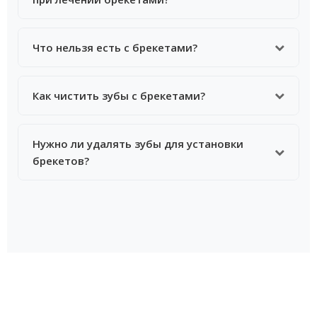
мере привыкания. Мы дадим рекомендации по
облегчению состояния.
Посещать врача нужно регулярно - примерно 1 раз
Что нельзя есть с брекетами?
в 1-2 месяца для активации системы и контроля
лечения.
Исключите твердые продукты (орехи, сухари),
Как чистить зубы с брекетами?
вязкие (ириски, жвачку) и красящие напитки (кофе,
красное вино) для керамических систем.
Необходимо использовать специальные щетки,
Нужно ли удалять зубы для установки
ершики и ирригатор для тщательной очистки
брекетов?
вокруг брекетов и под дугой.
Не всегда. Решение об удалении принимается
индивидуально после диагностики, если зубам не
хватает места в челюсти.